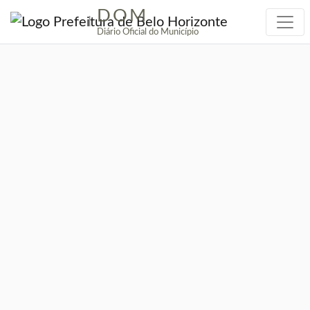
DOM
|
Diário Oficial do Município