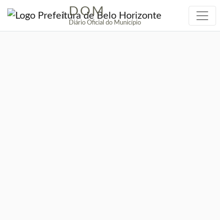
DOM
|
Diário Oficial do Município