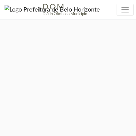
DOM
|
Diário Oficial do Município