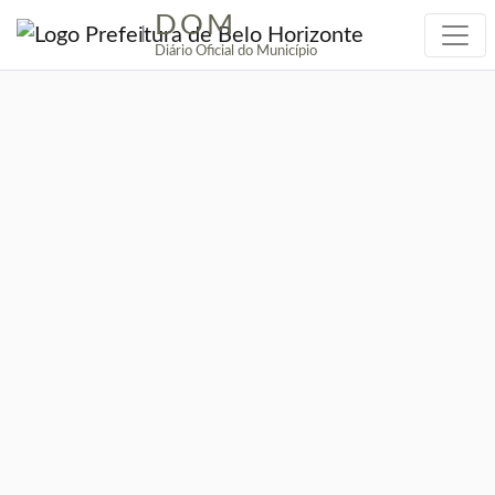
DOM
|
Diário Oficial do Município