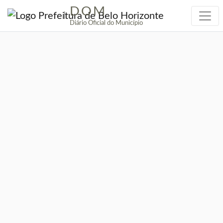
DOM
|
Diário Oficial do Município