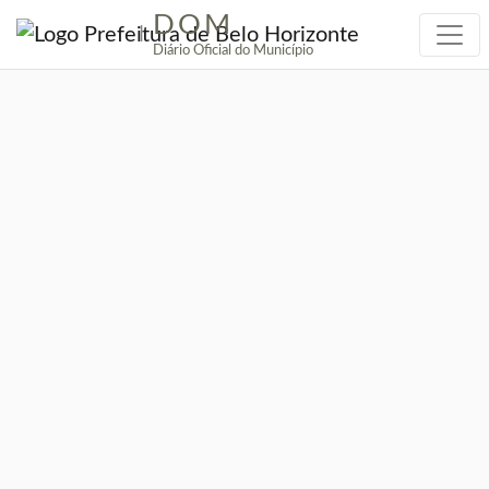
DOM
|
Diário Oficial do Município