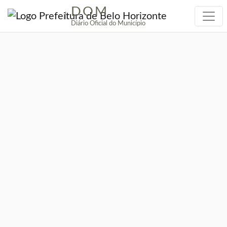
DOM
|
Diário Oficial do Município