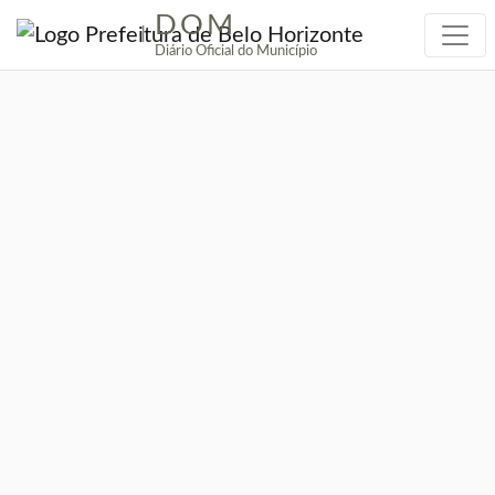
DOM
|
Diário Oficial do Município