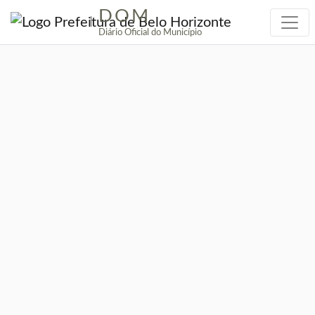
DOM
|
Diário Oficial do Município