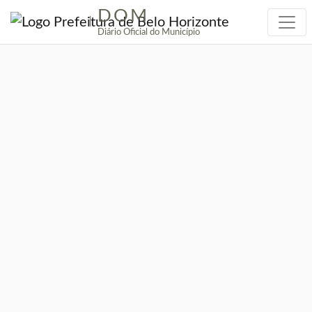
DOM
|
Diário Oficial do Município