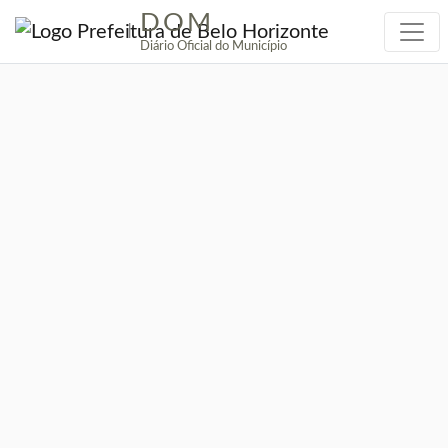
DOM
|
Diário Oficial do Município