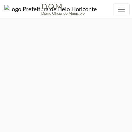
DOM
|
Diário Oficial do Município