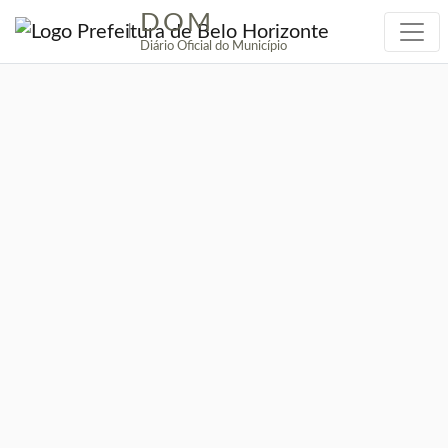
DOM
|
Diário Oficial do Município