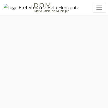
DOM
|
Diário Oficial do Município