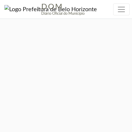
DOM
|
Diário Oficial do Município