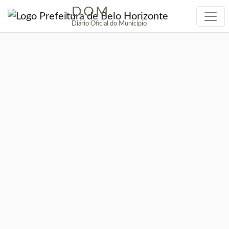
DOM
|
Diário Oficial do Município