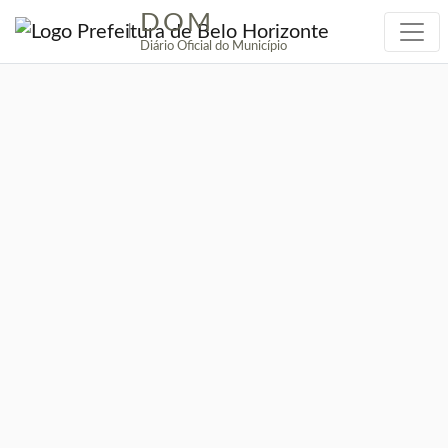
DOM
|
Diário Oficial do Município