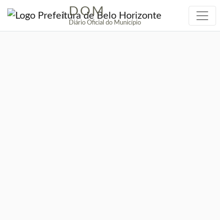
DOM
|
Diário Oficial do Município