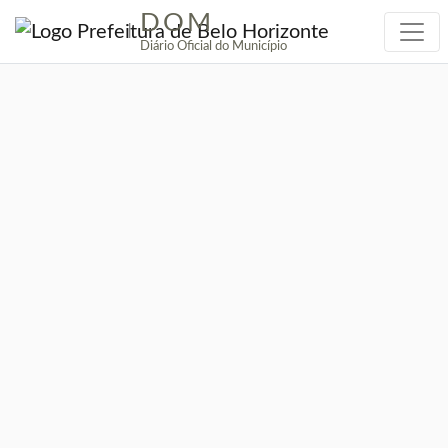
DOM
|
Diário Oficial do Município