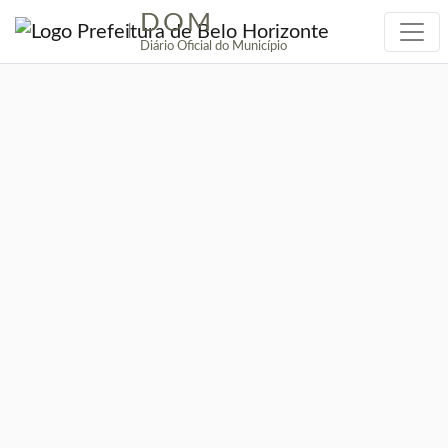
DOM
|
Diário Oficial do Município