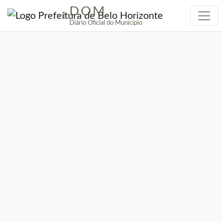
DOM
|
Diário Oficial do Município