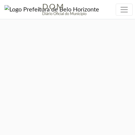
DOM
|
Diário Oficial do Município