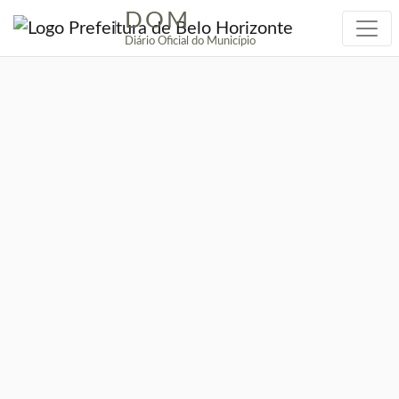
DOM
|
Diário Oficial do Município