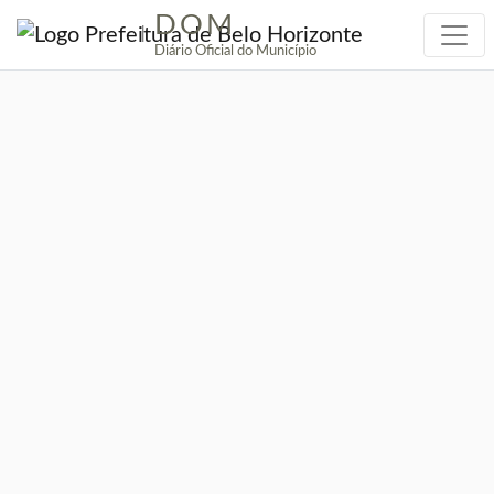
DOM
|
Diário Oficial do Município