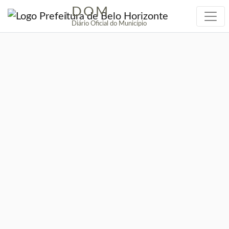
DOM
|
Diário Oficial do Município