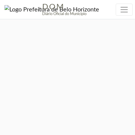
DOM
|
Diário Oficial do Município