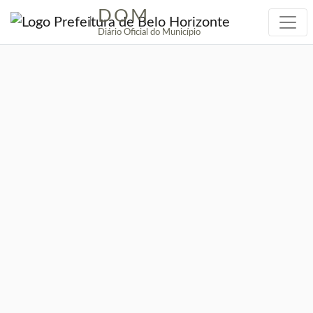
DOM
|
Diário Oficial do Município