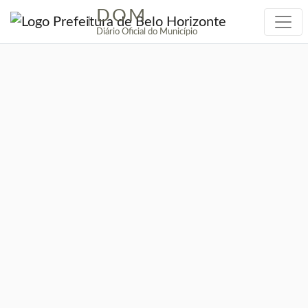
DOM
|
Diário Oficial do Município