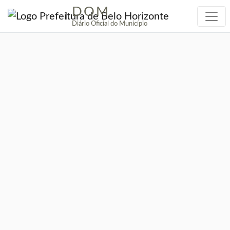
DOM
|
Diário Oficial do Município