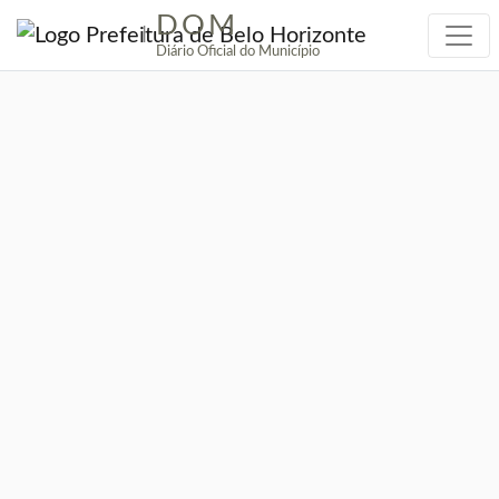
DOM
|
Diário Oficial do Município