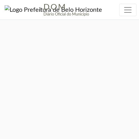
DOM
|
Diário Oficial do Município