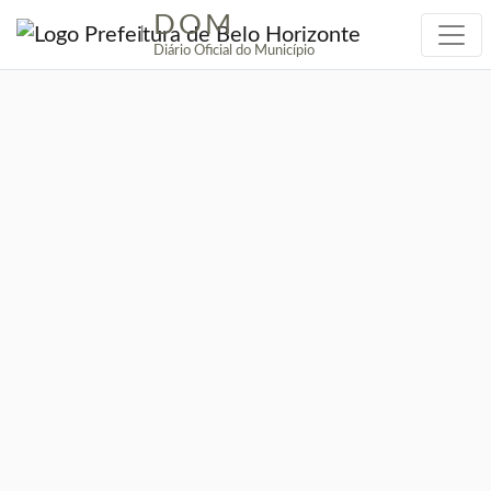
DOM
|
Diário Oficial do Município