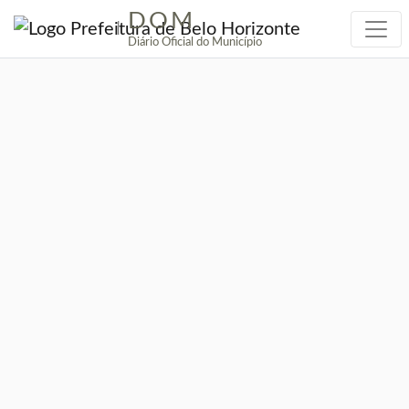
DOM
|
Diário Oficial do Município