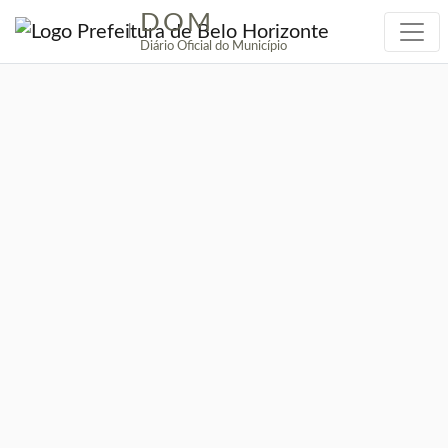
DOM
|
Diário Oficial do Município