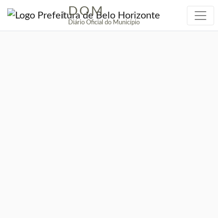
DOM
|
Diário Oficial do Município