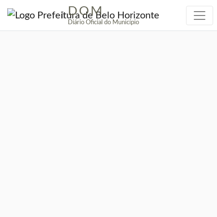
DOM
|
Diário Oficial do Município