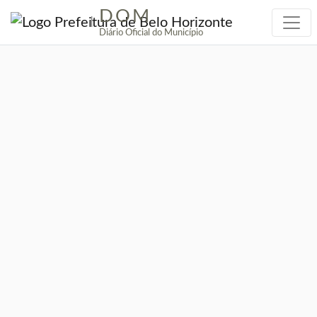
DOM
|
Diário Oficial do Município