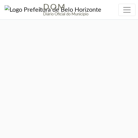
DOM
|
Diário Oficial do Município