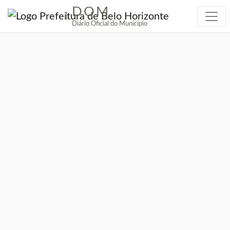
DOM
|
Diário Oficial do Município