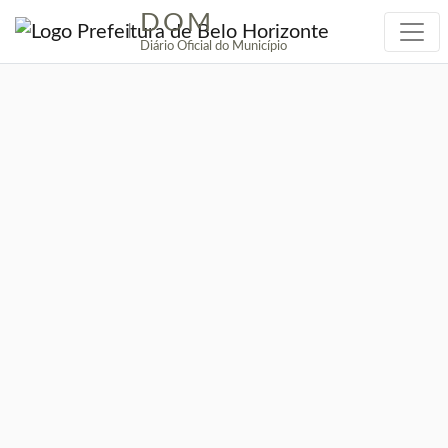
DOM
|
Diário Oficial do Município