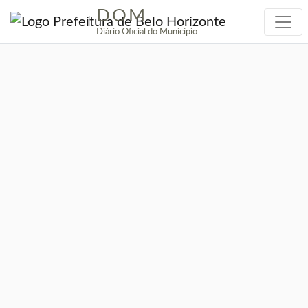
DOM
|
Diário Oficial do Município