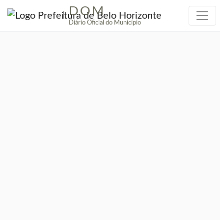
DOM
|
Diário Oficial do Município