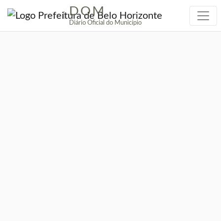
DOM
|
Diário Oficial do Município