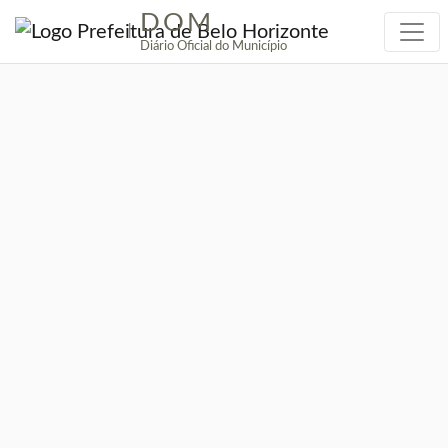
DOM
|
Diário Oficial do Município