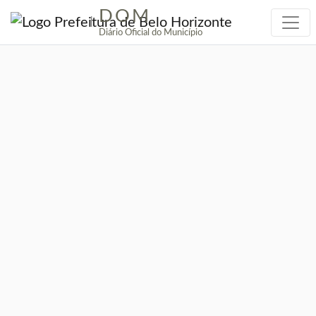
DOM
|
Diário Oficial do Município