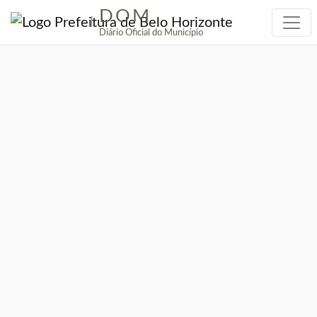
DOM
|
Diário Oficial do Município