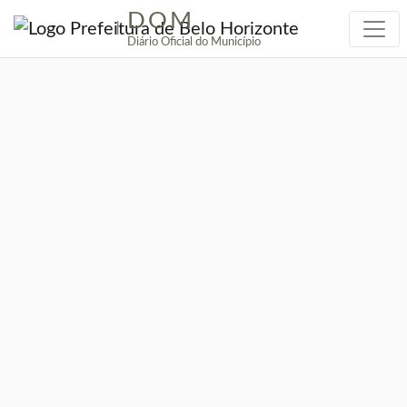
DOM
|
Diário Oficial do Município