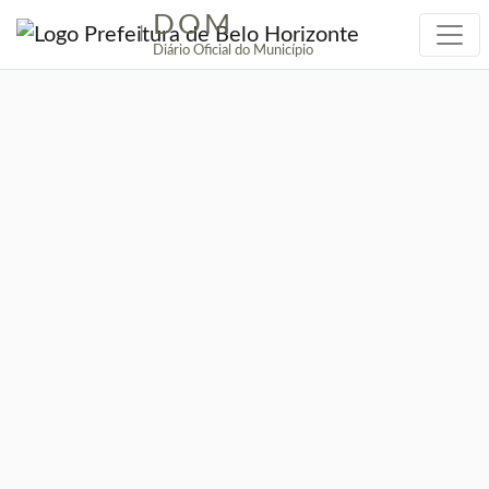
DOM
|
Diário Oficial do Município