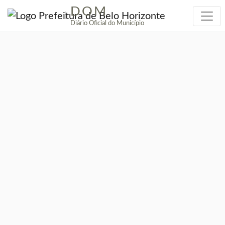
DOM
|
Diário Oficial do Município