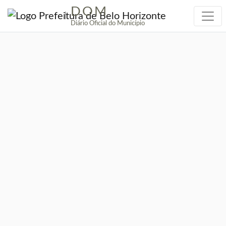
DOM
|
Diário Oficial do Município